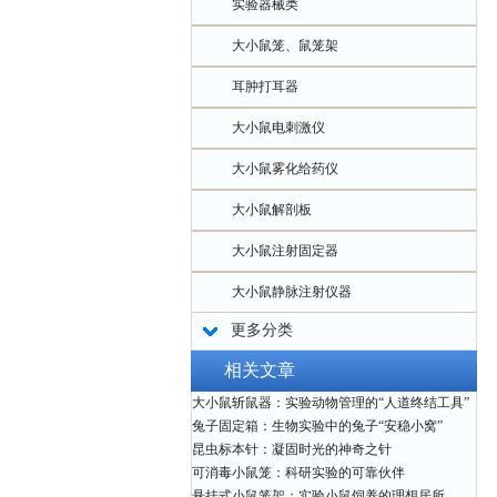
实验器械类
大小鼠笼、鼠笼架
耳肿打耳器
大小鼠电刺激仪
大小鼠雾化给药仪
大小鼠解剖板
大小鼠注射固定器
大小鼠静脉注射仪器
更多分类
相关文章
大小鼠斩鼠器：实验动物管理的“人道终结工具”
兔子固定箱：生物实验中的兔子“安稳小窝”
昆虫标本针：凝固时光的神奇之针
可消毒小鼠笼：科研实验的可靠伙伴
悬挂式小鼠笼架：实验小鼠饲养的理想居所