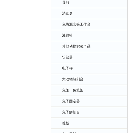
骨剪
消毒盒
兔热源实验工作台
灌胃针
其他动物实验产品
斩鼠器
电子秤
大动物解剖台
兔笼、兔笼架
兔子固定器
兔子解剖台
蛙板