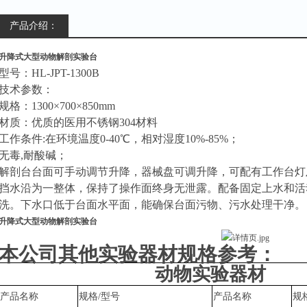
产品介绍：
升降式大型动物解剖实验台
型号：
HL
-JPT-1300B
技术参数：
规格：
1300×700×850mm
材质：优质的医用不锈钢
304材料
工作条件
:
在环境温度
0-40℃，相对湿度10%-85%；
无毒
,
耐酸碱；
解剖台台面可手动调节升降，器械盘可调升降，可配有工作台灯
挡水沿为一整体，保持了操作面终身无泄露。配备固定上水和活
洗。下水口低于台面水平面，能确保台面污物、污水处理干净。
升降式大型动物解剖实验台
本公司其他实验器材规格参考：
动物实验器材
产品名称
规格
/型号
产品名称
规