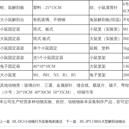
6号
蛙、鼠解剖板
塑料：
25*15CM
幼、小鼠灌胃针
6C
大小鼠解剖台
有机玻璃、不锈钢
兔鼠
解剖板
(恒温)
不
小鼠固定器
筒式、板式
小鼠笼（实验室）
M1
大鼠固定器
筒式
板式
大鼠笼（实验室）
JM
小鼠固定器架
单个小鼠固定
鼠粮、垫料
1k
小鼠固定器架
含
5个小鼠固定器
小鼠笼架
14
兔子固定箱
46*18*18CM
大鼠笼架
13
大小鼠笼
M1、JM1、N3、R1、R5
兔子笼架
20
其他动物类：玻璃分针、三通、金属探针、缝合线、载玻片、镊子、弯钳
（小号：
26*19CM 40*30CM 50*35CM）、锌铜弓
等
本公司生产经营多种动物实验、疾控、动植物标本采集制作产品，皆可定
上一篇 :
HL-DCJ小动物行为实验电刺激仪
下一篇 :
HL-JPT-1300A大型解剖动物台