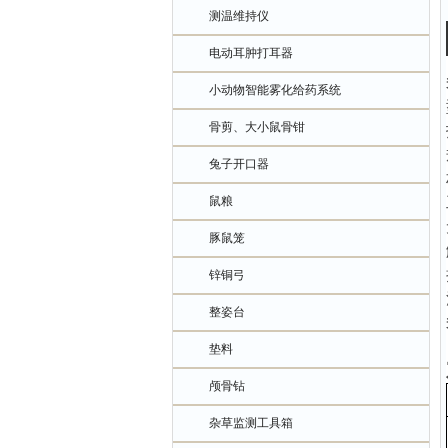
测温维持仪
电动耳肿打耳器
小动物智能雾化给药系统
骨剪、大小鼠骨钳
兔子开口器
鼠粮
豚鼠笼
锌铜弓
整姿台
垫料
颅骨钻
杂草监测工具箱