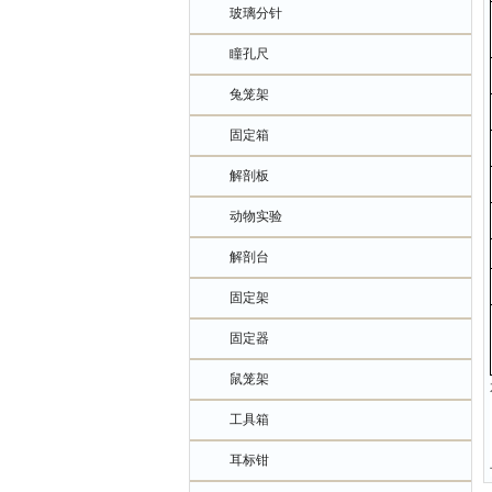
玻璃分针
瞳孔尺
兔笼架
固定箱
解剖板
动物实验
解剖台
固定架
固定器
鼠笼架
工具箱
耳标钳