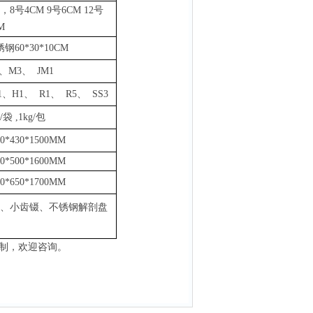
，8号4CM 9号6CM 12号
M
锈钢
60*30*10CM
、M3、 JM1
1、H1、 R1、 R5、 SS3
g/袋
,
1k
g
/包
00*430*1500MM
60*500*1600MM
00*650*1700MM
、小齿镊、不锈钢解剖盘
制，欢迎咨询。