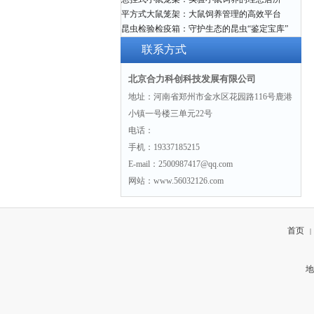
平方式大鼠笼架：大鼠饲养管理的高效平台
昆虫检验检疫箱：守护生态的昆虫“鉴定宝库”
联系方式
北京合力科创科技发展有限公司
地址：河南省郑州市金水区花园路116号鹿港
小镇一号楼三单元22号
电话：
手机：19337185215
E-mail：2500987417@qq.com
网站：www.56032126.com
首页
|
地