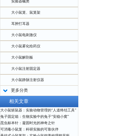
实验器械类
大小鼠笼、鼠笼架
耳肿打耳器
大小鼠电刺激仪
大小鼠雾化给药仪
大小鼠解剖板
大小鼠注射固定器
大小鼠静脉注射仪器
更多分类
相关文章
大小鼠斩鼠器：实验动物管理的“人道终结工具”
兔子固定箱：生物实验中的兔子“安稳小窝”
昆虫标本针：凝固时光的神奇之针
可消毒小鼠笼：科研实验的可靠伙伴
悬挂式小鼠笼架：实验小鼠饲养的理想居所