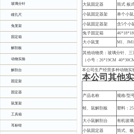
玻璃分针
大鼠固定器
筒式
板
小鼠固定器架
单个小鼠
瞳孔尺
小鼠固定器架
含
5个小
兔笼架
兔子固定箱
46*18*1
固定箱
大小鼠笼
M1、JM
解剖板
其他动物类：玻璃分针、三
动物实验
（小号：
26*19CM 40*3
本公司生产经营多种动物实
解剖台
本公司其他实
固定架
固定器
产品名称
规格
/型
鼠笼架
蛙、鼠解剖板
塑料：
2
工具箱
大小鼠解剖台
有机玻璃
耳标钳
小鼠固定器
筒式、板