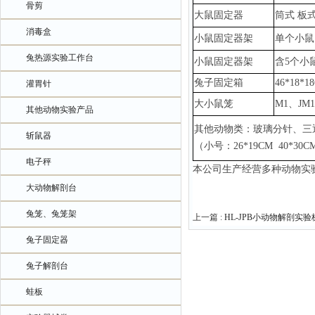
骨剪
大鼠固定器
筒式
板
消毒盒
小鼠固定器架
单个小鼠
兔热源实验工作台
小鼠固定器架
含
5个小
兔子固定箱
46*18*1
灌胃针
大小鼠笼
M1、JM
其他动物实验产品
其他动物类：玻璃分针、三
斩鼠器
（小号：
26*19CM 40*3
电子秤
本公司生产经营多种动物实
大动物解剖台
兔笼、兔笼架
上一篇 :
HL-JPB小动物解剖实验
兔子固定器
兔子解剖台
蛙板