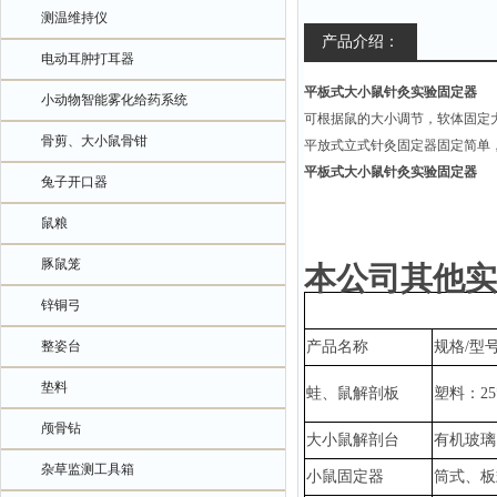
测温维持仪
产品介绍：
电动耳肿打耳器
平板式大小鼠针灸实验固定器
小动物智能雾化给药系统
可根据鼠的大小调节，软体固定
骨剪、大小鼠骨钳
平放式立式针灸固定器固定简单
平板式大小鼠针灸实验固定器
兔子开口器
鼠粮
豚鼠笼
本公司其他实
锌铜弓
整姿台
产品名称
规格
/型
垫料
蛙、鼠解剖板
塑料：
2
颅骨钻
大小鼠解剖台
有机玻璃
杂草监测工具箱
小鼠固定器
筒式、板