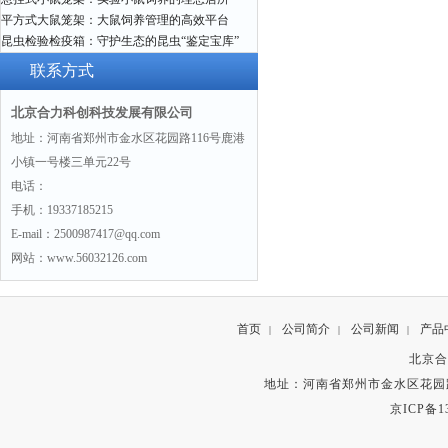
平方式大鼠笼架：大鼠饲养管理的高效平台
昆虫检验检疫箱：守护生态的昆虫“鉴定宝库”
联系方式
北京合力科创科技发展有限公司
地址：河南省郑州市金水区花园路116号鹿港
小镇一号楼三单元22号
电话：
手机：19337185215
E-mail：2500987417@qq.com
网站：www.56032126.com
首页
公司简介
公司新闻
产品
|
|
|
北京合
地址：河南省郑州市金水区花园路
京ICP备13