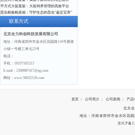
平方式大鼠笼架：大鼠饲养管理的高效平台
昆虫检验检疫箱：守护生态的昆虫“鉴定宝库”
联系方式
北京合力科创科技发展有限公司
地址：河南省郑州市金水区花园路116号鹿港
小镇一号楼三单元22号
电话：
手机：19337185215
E-mail：2500987417@qq.com
网站：www.56032126.com
首页
公司简介
公司新闻
产品
|
|
|
北京合
地址：河南省郑州市金水区花园路
京ICP备13