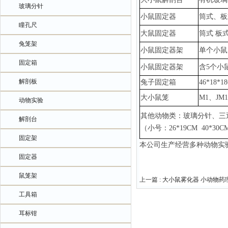
玻璃分针
小鼠固定器
筒式、板
瞳孔尺
大鼠固定器
筒式
板
兔笼架
小鼠固定器架
单个小鼠
固定箱
小鼠固定器架
含
5个小
解剖板
兔子固定箱
46*18*1
大小鼠笼
M1、JM
动物实验
其他动物类：玻璃分针、三
解剖台
（小号：
26*19CM 40*3
固定架
本公司生产经营多种动物实
固定器
鼠笼架
上一篇 :
大小鼠雾化器 小动物药
工具箱
耳标钳