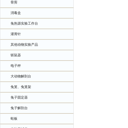
骨剪
消毒盒
兔热源实验工作台
灌胃针
其他动物实验产品
斩鼠器
电子秤
大动物解剖台
兔笼、兔笼架
兔子固定器
兔子解剖台
蛙板