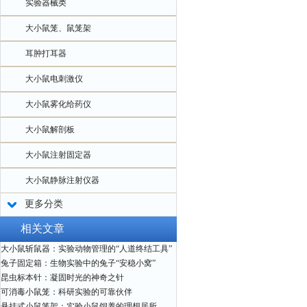
实验器械类
大小鼠笼、鼠笼架
耳肿打耳器
大小鼠电刺激仪
大小鼠雾化给药仪
大小鼠解剖板
大小鼠注射固定器
大小鼠静脉注射仪器
更多分类
相关文章
大小鼠斩鼠器：实验动物管理的“人道终结工具”
兔子固定箱：生物实验中的兔子“安稳小窝”
昆虫标本针：凝固时光的神奇之针
可消毒小鼠笼：科研实验的可靠伙伴
悬挂式小鼠笼架：实验小鼠饲养的理想居所