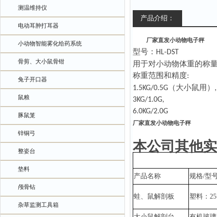
测温维持仪
产品介绍：
电动耳肿打耳器
厂家直发小动物电子秤
小动物智能雾化给药系统
型号：
HL-DST
骨剪、大小鼠骨钳
用于对小动物体重的称
称重范围和精度
:
兔子开口器
（大小鼠用）
1.5KG/0.5G
,
鼠粮
3KG/1.0G,
6.0KG/2.0G
豚鼠笼
厂家直发小动物电子秤
锌铜弓
本公司其他实
整姿台
垫料
产品名称
规格
/型
颅骨钻
蛙、鼠解剖板
塑料：
2
杂草监测工具箱
大小鼠解剖台
有机玻璃