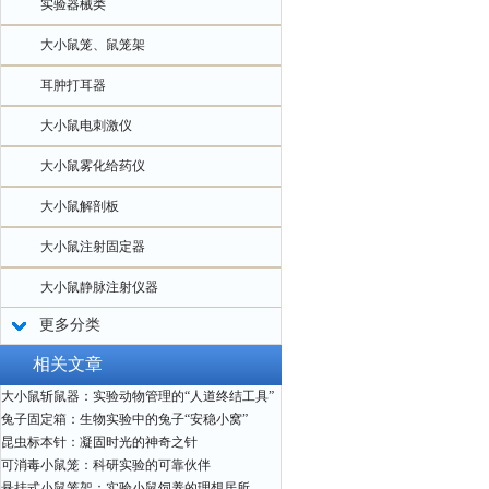
实验器械类
大小鼠笼、鼠笼架
耳肿打耳器
大小鼠电刺激仪
大小鼠雾化给药仪
大小鼠解剖板
大小鼠注射固定器
大小鼠静脉注射仪器
更多分类
相关文章
大小鼠斩鼠器：实验动物管理的“人道终结工具”
兔子固定箱：生物实验中的兔子“安稳小窝”
昆虫标本针：凝固时光的神奇之针
可消毒小鼠笼：科研实验的可靠伙伴
悬挂式小鼠笼架：实验小鼠饲养的理想居所