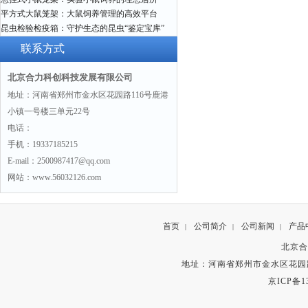
平方式大鼠笼架：大鼠饲养管理的高效平台
昆虫检验检疫箱：守护生态的昆虫“鉴定宝库”
联系方式
北京合力科创科技发展有限公司
地址：河南省郑州市金水区花园路116号鹿港
小镇一号楼三单元22号
电话：
手机：19337185215
E-mail：2500987417@qq.com
网站：www.56032126.com
首页
公司简介
公司新闻
产品
|
|
|
北京合
地址：河南省郑州市金水区花园路
京ICP备13