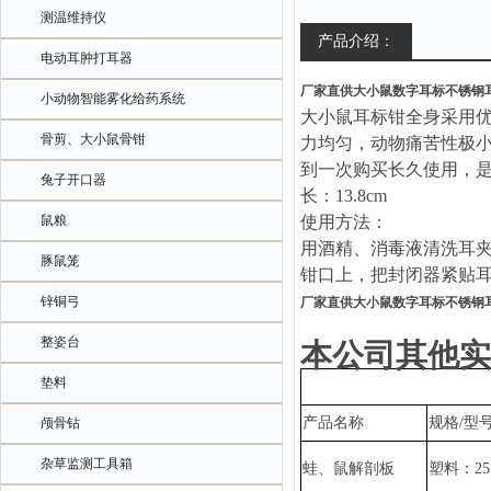
测温维持仪
产品介绍：
电动耳肿打耳器
厂家直供大小鼠数字耳标不锈钢
小动物智能雾化给药系统
大小鼠耳标钳全身采用
骨剪、大小鼠骨钳
力均匀，动物痛苦性极
到一次购买长久使用，
兔子开口器
长：
13.8cm
鼠粮
使用方法：
用酒精、消毒液清洗耳
豚鼠笼
钳口上，把封闭器紧贴
锌铜弓
厂家直供大小鼠数字耳标不锈钢
整姿台
本公司其他实
垫料
产品名称
规格
/型
颅骨钻
杂草监测工具箱
蛙、鼠解剖板
塑料：
2