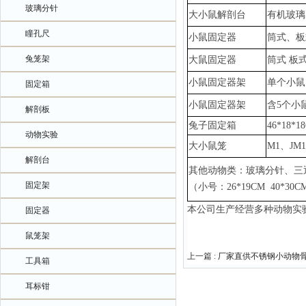
玻璃分针
大小鼠解剖台
有机玻璃
瞳孔尺
小鼠固定器
筒式、板
兔笼架
大鼠固定器
筒式
板
小鼠固定器架
单个小鼠
固定箱
小鼠固定器架
含
5个小
解剖板
兔子固定箱
46*18*1
动物实验
大小鼠笼
M1、JM
解剖台
其他动物类：玻璃分针、三
固定架
（小号：
26*19CM 40*3
本公司生产经营多种动物实
固定器
鼠笼架
上一篇 :
厂家直供不锈钢小动物
工具箱
耳标钳