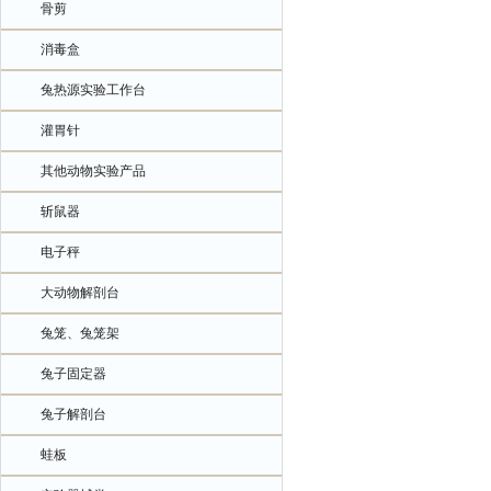
骨剪
消毒盒
兔热源实验工作台
灌胃针
其他动物实验产品
斩鼠器
电子秤
大动物解剖台
兔笼、兔笼架
兔子固定器
兔子解剖台
蛙板