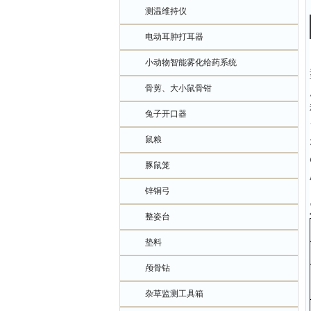
测温维持仪
电动耳肿打耳器
小动物智能雾化给药系统
骨剪、大小鼠骨钳
兔子开口器
鼠粮
豚鼠笼
锌铜弓
整姿台
垫料
颅骨钻
杂草监测工具箱