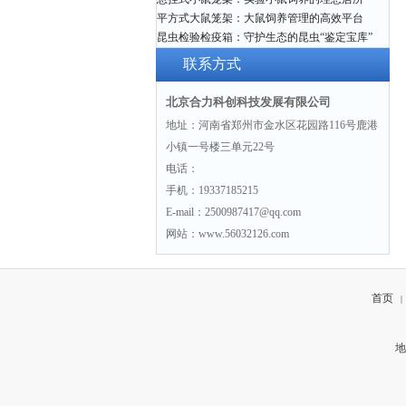
平方式大鼠笼架：大鼠饲养管理的高效平台
昆虫检验检疫箱：守护生态的昆虫“鉴定宝库”
联系方式
北京合力科创科技发展有限公司
地址：河南省郑州市金水区花园路116号鹿港
小镇一号楼三单元22号
电话：
手机：19337185215
E-mail：2500987417@qq.com
网站：www.56032126.com
首页
|
地