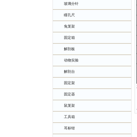
玻璃分针
瞳孔尺
兔笼架
固定箱
解剖板
动物实验
解剖台
固定架
固定器
鼠笼架
工具箱
耳标钳