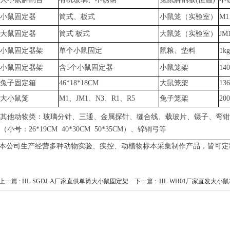
小鼠固定器
筒式、板式
小鼠笼（实验室）
M1
大鼠固定器
筒式
板式
大鼠笼（实验室）
JM
小鼠固定器架
单个小鼠固定
鼠粮、垫料
1k
小鼠固定器架
含
5个小鼠固定器
小鼠笼架
14
兔子固定箱
46*18*18CM
大鼠笼架
13
大小鼠笼
M1、JM1、N3、R1、R5
兔子笼架
20
其他动物类：玻璃分针、三通、金属探针、缝合线、载玻片、镊子、弯钳
（小号：
26*19CM 40*30CM 50*35CM）、锌铜弓
等
本公司生产经营多种动物实验、疾控、动植物标本采集制作产品，皆可定
上一篇 :
HL-SGDJ-A厂家直供单筒大小鼠固定架
下一篇 :
HL-WH01厂家直发大小