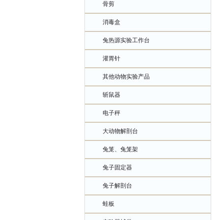
骨剪
消毒盒
兔热源实验工作台
灌胃针
其他动物实验产品
斩鼠器
电子秤
大动物解剖台
兔笼、兔笼架
兔子固定器
兔子解剖台
蛙板