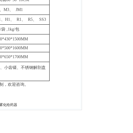
、M3、 JM1
1、H1、 R1、 R5、 SS3
g/袋
,
1k
g
/包
00*430*1500MM
60*500*1600MM
00*650*1700MM
、小齿镊、不锈钢解剖盘
制，欢迎咨询。
鼠雾化给药器