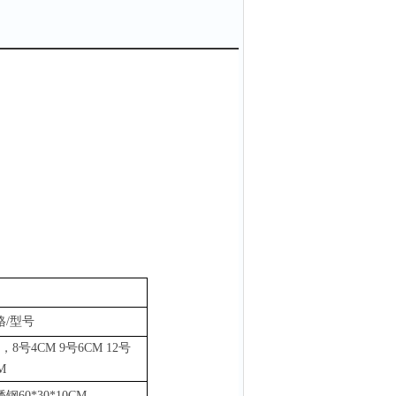
格
/型号
，8号4CM 9号6CM 12号
M
锈钢
60*30*10CM