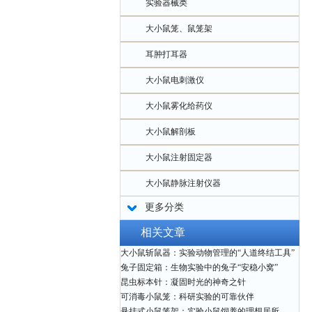
实验器械类
大小鼠笼、鼠笼架
耳肿打耳器
大小鼠电刺激仪
大小鼠雾化给药仪
大小鼠解剖板
大小鼠注射固定器
大小鼠静脉注射仪器
更多分类
相关文章
大小鼠斩鼠器：实验动物管理的“人道终结工具”
兔子固定箱：生物实验中的兔子“安稳小窝”
昆虫标本针：凝固时光的神奇之针
可消毒小鼠笼：科研实验的可靠伙伴
悬挂式小鼠笼架：实验小鼠饲养的理想居所