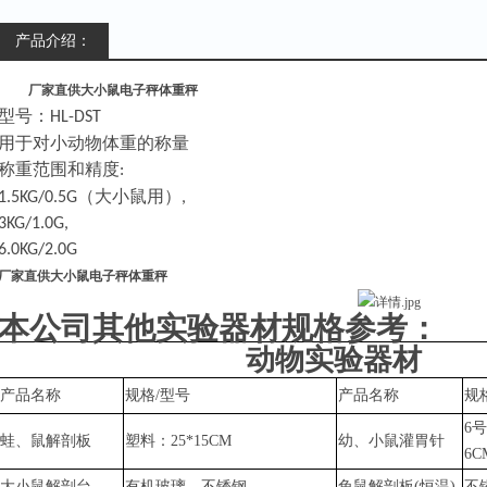
产品介绍：
厂家直供大小鼠电子秤体重秤
型号：
HL-DST
用于对小动物体重的称量
称重范围和精度
:
（大小鼠用）
1.5KG/0.5G
,
3KG/1.0G,
6.0KG/2.0G
厂家直供大小鼠电子秤体重秤
本公司其他实验器材规格参考：
动物实验器材
产品名称
规格
/型号
产品名称
规
6号
蛙、鼠解剖板
塑料：
25*15CM
幼、小鼠灌胃针
6C
大小鼠解剖台
有机玻璃、不锈钢
兔鼠
解剖板
(恒温)
不