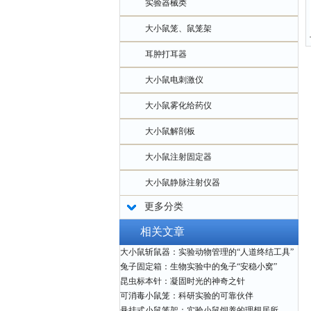
实验器械类
大小鼠笼、鼠笼架
耳肿打耳器
大小鼠电刺激仪
大小鼠雾化给药仪
大小鼠解剖板
大小鼠注射固定器
大小鼠静脉注射仪器
更多分类
相关文章
大小鼠斩鼠器：实验动物管理的“人道终结工具”
兔子固定箱：生物实验中的兔子“安稳小窝”
昆虫标本针：凝固时光的神奇之针
可消毒小鼠笼：科研实验的可靠伙伴
悬挂式小鼠笼架：实验小鼠饲养的理想居所