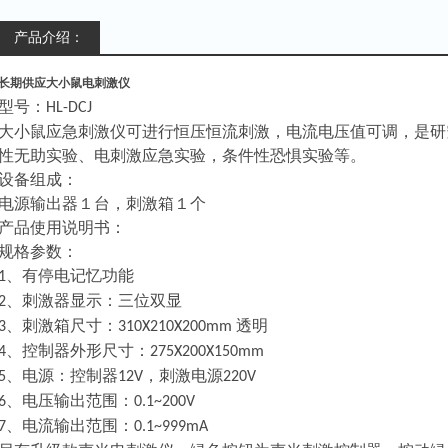
产品介绍：
长期供应大小鼠电刺激仪
型号：
HL-DCJ
大小鼠应急刺激仪可进行恒压恒流刺激，
电流
电压值可调，是研
性无助实验、电刺激应急实验，条件性恐惧实验等。
设备组成：
电源输出器１台，刺激箱１个
产品使用说明书：
规格参数：
、
有停电记忆功能
1
、
刺激器显示：
三位双显
2
、
刺激箱尺寸：
透明
3
3
10
X
210
X
2
00mm
、
控制器外形尺寸：
4
275
X
200
X
150
mm
、
电源：控制器
，
刺激电源
5
12V
220V
、电压输出范围：
6
0.1~200V
、电流输出范围：
7
0.1~999mA