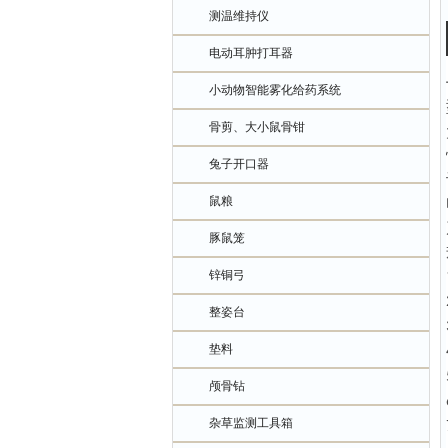
测温维持仪
电动耳肿打耳器
小动物智能雾化给药系统
骨剪、大小鼠骨钳
兔子开口器
鼠粮
豚鼠笼
锌铜弓
整姿台
垫料
颅骨钻
杂草监测工具箱