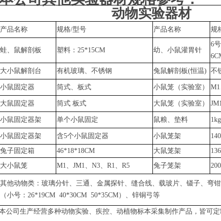
动物实验器材
产品名称
规格
/型号
产品名称
规
6号
蛙、鼠解剖板
塑料：
25*15CM
幼、小鼠灌胃针
6C
大小鼠解剖台
有机玻璃、不锈钢
兔鼠
解剖板
(恒温)
不
小鼠固定器
筒式、板式
小鼠笼（实验室）
M1
大鼠固定器
筒式
板式
大鼠笼（实验室）
JM
小鼠固定器架
单个小鼠固定
鼠粮、垫料
1k
小鼠固定器架
含
5个小鼠固定器
小鼠笼架
14
兔子固定箱
46*18*18CM
大鼠笼架
13
大小鼠笼
M1、JM1、N3、R1、R5
兔子笼架
20
其他动物类：玻璃分针、三通、金属探针、缝合线、载玻片、镊子、弯钳
（小号：
26*19CM 40*30CM 50*35CM）、锌铜弓
等
本公司生产经营多种动物实验、疾控、动植物标本采集制作产品，皆可定