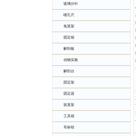
玻璃分针
瞳孔尺
兔笼架
固定箱
解剖板
动物实验
解剖台
固定架
固定器
鼠笼架
工具箱
耳标钳