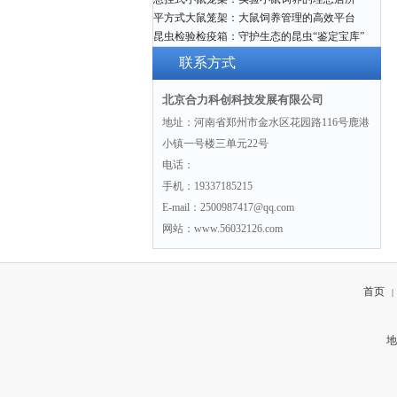
平方式大鼠笼架：大鼠饲养管理的高效平台
昆虫检验检疫箱：守护生态的昆虫“鉴定宝库”
联系方式
北京合力科创科技发展有限公司
地址：河南省郑州市金水区花园路116号鹿港
小镇一号楼三单元22号
电话：
手机：19337185215
E-mail：2500987417@qq.com
网站：www.56032126.com
首页
|
地