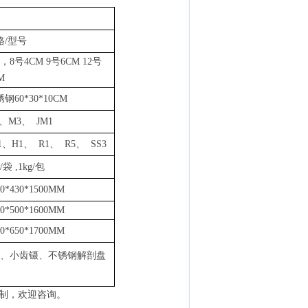
格
/型号
，8号4CM 9号6CM 12号
M
锈钢
60*30*10CM
、M3、 JM1
1、H1、 R1、 R5、 SS3
g/袋
,
1k
g
/包
00*430*1500MM
60*500*1600MM
00*650*1700MM
、小齿镊、不锈钢解剖盘
制，欢迎咨询。