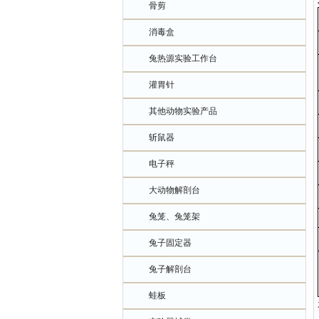
骨剪
消毒盒
兔热源实验工作台
灌胃针
其他动物实验产品
斩鼠器
电子秤
大动物解剖台
兔笼、兔笼架
兔子固定器
兔子解剖台
蛙板