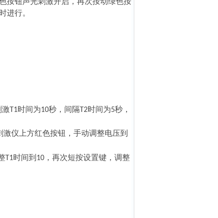
色按钮声光刺激开启，再次按动绿色按
时进行。
刺激
时间为
秒，
间隔
时间为
秒，
T1
10
T2
5
刺激仪上方红色按钮，手动调整电压到
整
时间到
，再次短按设置键，调整
T1
10