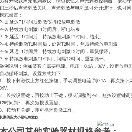
另有升级款声光电刺激仪，绿色按钮为声光刺激控制器，按动绿
钮三秒后声光刺激关闭。声光刺激与电刺激可分开进行，也可同
模式设置：
延
迟
时间后
刺激仪持续放电刺激
P--
1
:
T1
持续放电刺激
时间后
，
断电结束
P--
2
:
T1
延
迟
时间
后，持续放电刺激
时间，
结束。
P--
3
:
T1
T2
持续刺激
时间后
，
延迟
时间，然后持续放电刺激
P--
4
:
T1
T2
延迟
时间后
，
持续放电刺激
时间
，重复循环。
P--
5
:
T1
T2
持续放电刺激
时间
，
间隔
时间
，重复循环。
P--
6
:
T1
T2
举例说明：例如某客户需要
电流、电压：
，
，设定放电
0.1A
36V
自动
循环
刺激
。设置方式如下：
1、
按下刺激仪上方红色按钮，手动调整电流
到
，再次按下
,
0.1A
。
36V
2、
长按设置键，再按动上下键，模式调整到
，短按设置键调
P-6
时间到
，再次短按设置键。
T2
5
3、
按动开关键，即可循环刺激工作。
长期供应大小鼠电刺激仪
本公司其他实验器材规格参考：