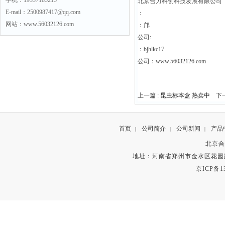
手机：19337185215
北京合力科创科技发展有限公司
E-mail：2500987417@qq.com
：
网站：www.56032126.com
：邝
公司:
：bjhlkc17
公司：www.56032126.com
上一篇 :
昆虫标本盒 热卖中
下一
首页
公司简介
公司新闻
产品
|
|
|
北京合
地址：河南省郑州市金水区花园路
京ICP备13