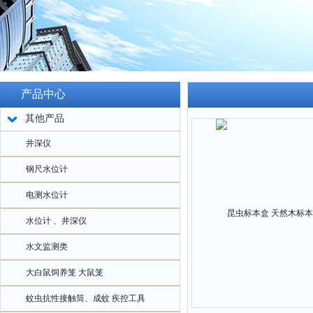
产品中心
其他产品
井深仪
钢尺水位计
电测水位计
水位计 、井深仪
水文监测类
大白鼠饲养笼 大鼠笼
蚊虫抗性接触筒、成蚊 疾控工具