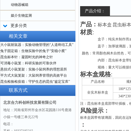
动物器械箱
产品介绍：
媒介生物监测
产品：
标本盒
昆虫标
更多分类
材质
:
相关文章
盒子：
纯实木制作而
大小鼠斩鼠器：实验动物管理的“人道终结工具”
盖子：加厚玻璃面，
兔子固定箱：生物实验中的兔子“安稳小窝”
颜色：常用顏色桐木自然色，可
昆虫标本针：凝固时光的神奇之针
内部：昆虫标本盒带
可消毒小鼠笼：科研实验的可靠伙伴
规格：量大可以根据
悬挂式小鼠笼架：实验小鼠饲养的理想居所
标本盒规格
:
平方式大鼠笼架：大鼠饲养管理的高效平台
昆虫检验检疫箱：守护生态的昆虫“鉴定宝库”
产品名称
规
180*12
联系方式
全实木标本盒
340*23
北京合力科创科技发展有限公司
注：昆虫标本盒底部带针插板，
风险提示：
地址：河南省郑州市金水区花园路116号鹿港
小镇一号楼三单元22号
标本盒因带有玻璃面，因此在运
：
电话：