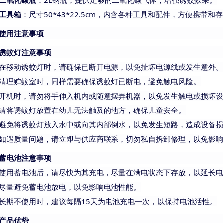
二氧化碳瓶
：
2L钢瓶，提供足够的二氧化碳气体，增强诱蚊效果。
工具箱
：尺寸
50*
43*
22.5cm，内含各种工具和配件，方便携带和
使用注意事项
诱蚊灯注意事项
在移动诱蚊灯时，请确保已断开电源，以免扯坏电源线或发生意外。
清理贮蚊室时，同样需要确保诱蚊灯已断电，避免触电风险。
开机时，请勿将手伸入机内或随意摆弄机器，以免发生触电或损坏设
请将诱蚊灯放置在幼儿无法触及的地方，确保儿童安全。
避免将诱蚊灯放入水中或向其内部倒水，以免发生短路，造成设备损
如遇质量问题，请立即与供应商联系，切勿私自拆卸修理，以免影响
蓄电池注意事项
使用蓄电池后，请尽快为其充电，尽量在满电状态下存放，以延长电
尽量避免蓄电池放电，以免影响电池性能。
长期不使用时，建议每隔
15天为电池充电一次，以保持电池活性。
产品优势