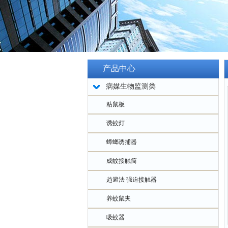
产品中心
病媒生物监测类
粘鼠板
诱蚊灯
蟑螂诱捕器
成蚊接触筒
趋避法 强迫接触器
养蚊鼠夹
吸蚊器