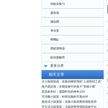
幼蚊采集勺
盛鼠袋
捕虫网
养虫笼
蟑螂缸
诱蚊诱卵器
蚊虫接触筒
更多分类
相关文章
大小鼠斩鼠器：实验动物管理的“人道终结工具”
兔子固定箱：生物实验中的兔子“安稳小窝”
昆虫标本针：凝固时光的神奇之针
可消毒小鼠笼：科研实验的可靠伙伴
悬挂式小鼠笼架：实验小鼠饲养的理想居所
平方式大鼠笼架：大鼠饲养管理的高效平台