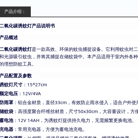
产品介绍：
二氧化碳诱蚊灯
产品说明书
产品概述
二氧化碳诱蚊灯
是一款高效、环保的蚊虫捕捉设备。它利用蚊虫对二
和光源吸引蚊虫，并将其捕捉在储蚊袋中。本产品适用于室内外各种
的理想防蚊工具。
产品配置及参数
诱蚊灯尺寸
：
15*27cm
额定电压
：
12V/4VA
防雨罩
：铝合金材质，直径
33cm，有效防止雨水侵入，适合户外使
储蚊袋
：高强度聚合纤维丝材质，尺寸
50x30cm，大容量设计，方
蓄电池
：
12V 14AH，为诱蚊灯提供持久电力，无需频繁更换电池。
充电器
：常用充电器，方便为蓄电池充电。