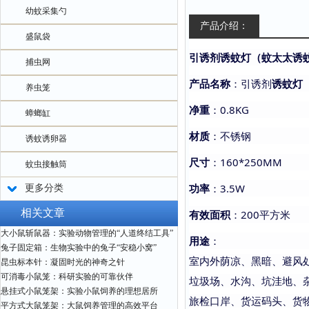
幼蚊采集勺
产品介绍：
盛鼠袋
引诱剂
诱蚊灯
（
蚊太太
诱
捕虫网
产品名称
：引诱剂
诱蚊灯
养虫笼
净重
：
0.8KG
蟑螂缸
材质
：不锈钢
诱蚊诱卵器
尺寸
：
160*250MM
蚊虫接触筒
功率
：
3.5W
更多分类
相关文章
有效面积
：
200平方米
大小鼠斩鼠器：实验动物管理的“人道终结工具”
用途
：
兔子固定箱：生物实验中的兔子“安稳小窝”
室内外荫凉、黑暗、避风
昆虫标本针：凝固时光的神奇之针
可消毒小鼠笼：科研实验的可靠伙伴
垃圾场、水沟、坑洼地、
悬挂式小鼠笼架：实验小鼠饲养的理想居所
旅检口岸、货运码头、货
平方式大鼠笼架：大鼠饲养管理的高效平台