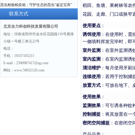
稻田、鱼塘、果树林等农
昆虫检验检疫箱：守护生态的昆虫“鉴定宝库”
花园、走廊、门口或狭窄
联系方式
使用要点
：
北京合力科创科技发展有限公司
诱饵使用
：在使用时，需
地址：河南省郑州市金水区花园路116号鹿港
一侧填料挥发完毕时，即
小镇一号楼三单元22号
电话：
室外监测
：在室外监测诱
手机：19337185215
室内监测
：在室内监测诱
E-mail：2500987417@qq.com
清洁维护
：每月使用牙刷
网站：www.56032126.com
连续使用
：若用于控制捕
放置方式
：可放在地下、
使用效果
：
监测效果
：可引诱各种蚊
控制捕捉
：将其放置在一
密闭空间捕捉
：在密闭空
产品品质：