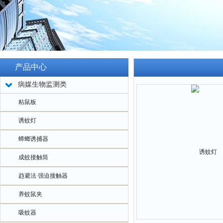
产品中心
病媒生物监测类
粘鼠板
诱蚊灯
蟑螂诱捕器
成蚊接触筒
趋避法 强迫接触器
养蚊鼠夹
吸蚊器